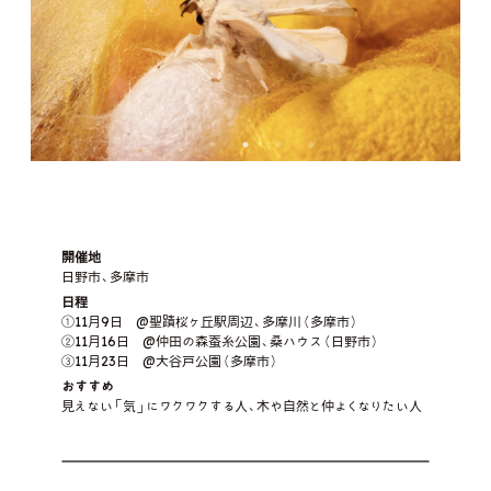
ULTLAなところ：1990年代に便所汲み経験のある古い
肩書き（必殺技）：フルート吹き&"こうみんかん"の人
これまでの道のり
これまでの道のり
肩書き（必殺技）：子どものまちたま（チームミニたま）代
人(1970年生れ)
お名前：贄川 治樹
表
これまでの道のり
これまでの道のり
あ
食べるのが好きで料理人になりました
これまでの道のり
ULTLAなところ：学びとまねび（る）、遊びとあそびを行
ULTLAなところ：内省と音楽に振り切った体感覚優位ら
これまでの道のり
これまでの道のり
ったり来たり！
浅草のサンバチームで活動。劇団カカワクワディーゴの公演で劇
幼少期にピアノを始め、小学校でパーカッションに目覚める。現在
肩書き（必殺技）：国連NGO WCP（世界心理療法協議
しい(by SpaceQ)
2003年アマチュア劇団カカワクワディーゴ立ち上げ、演劇公演や
ULTLAなところ：
中の音楽を担当。
は浅草のサンバチームで活動。 劇団カカワクワディーゴの公演で
海外に憧れ、高校卒業後オーストラリアに留学しそこから自然の
会）公認心理療法家
幼い頃より料理に興味を持ち、高校卒業後料理の道へ進む。有名
ワークショップを行う。多摩演劇フェスティバル実行委員会所属。
これまでの道のり
劇中の音楽を担当。
中で楽しいことを求め続け今は川でラフティングとSUPのガイド、
ホテルやフレンチレストラン、スペインレストランで経験を積み、
子どもたちへのメッセージ
子どもたちへのメッセージ
美術館学芸員として働いていた際は教育普及を担当。
山で木を切り海でライフセーバーをしています。
現在のH.P.STYLE Kitchenを日野でオープンする。
ULTLAなところ：音楽が流れると、自然と身体でリズム
養蚕長田←検索すると色々記事が出て来ます。長田家12代目とし
あ
食べることは生きること
これまでの道のり
を刻むこと
て生まれる・19歳で父が他界、後継ぎへ・28歳に結婚・繭を道の駅
これまでの道のり
子どもたちへのメッセージ
これまでの道のり
八王子滝山で販売や養蚕学習応援、イベント等を夫婦で始める。都
1961年仙台市生まれ。'84年武蔵野美術大学卒業。'92年よりグラ
子どもたちへのメッセージ
北海道出身。大学進学を機に上京。普段は多摩市の公民館でイベ
太鼓は叩けば音が鳴る。叩き続けると音楽になる。良いか悪いか
子どもたちへのメッセージ
大学卒業後、ごく普通のサラリーマンとして働いてきたが、子ども
内１軒の養蚕農家
フィックアート・イオルを主宰し、書籍装幀とグラフィックデザイン
子どもたちへのメッセージ
子どもたちへのメッセージ
ント、講座の企画・運営の仕事に携わっている。高校時代の吹奏楽
なんて考えずに叩き続けてみよう。
自分の人生は自分のもの！やりたいこと、なんでもやってみよう！
が生まれたことをきっかけに人と人との緩やかなつながりの中で
アートというと何だかすごいもののようですが人間が太古の昔か
全般を中心に現在も活動、'95年より多摩市在住。三多摩学童保育
関連するプログラム
関連するプログラム
部の活動をきっかけに、フルート吹きとしてバンド活動なども行っ
どんなことでも極めればプロになり、それが君にとっての得意技に
食を通じて様々な体験や経験をしてもらえたら嬉しいです。
これまでの道のり
暮らしたいと考えるようになる。 コレクティブハウスという住まい
らあそんできた楽しいものだと思っています。
連絡協議会事務局長、会長、副会長を歴任。NPO法人多摩住民自
ている。音楽とか写真とかデジタルツールとか、自分の興味関心が
なる。好きなことを追い求め続けて仲間をたくさん作ってくださ
方に出会い、特定非営利活動法人コレクティブハウジング社の理事
治研究所副理事長・機関紙『緑の風』編集長をやってます。
中央大学在学中より女性ヴォーカリストのツアードラマーとして武
あることに色々と没頭しながら、それらがゆるくつながって、自分
子どもたちへのメッセージ
い。
およびコーディネータ―に。 人と人とのつながり方や小さな自治
道館、NHKホールなどで演奏。1992年よりアメリカ人、ブラジル
関連するプログラム
関連するプログラム
と社会がいい方向に進んでいくと良いな、などと思いながら日々
お蚕様は家畜(かちく)と言う人が作り出し、お世話をしないと生き
などに興味が広がる中、「ミニミュンヘン」を知り、「子どものま
人、イギリス人、フランス人、イタリア人、ドイツ人、スイス人の先
活動中。
関連するプログラム
ていけない動物です。大切に育て命を頂き作品を作って下さい。
関連するプログラム
ち」を多摩市で仲間たちと実践中。
生に師事し、身体を取り入れた心理療法「身体心理療法」を習得。
子どもたちへのメッセージ
1998年より現在に到るまで東京にて心理療法の提供、および心理
関連するプログラム
みなさんは「学ぶ」の語源は「まねる」ということをご存知ですか。
療法家養成トレーニングを行う。他にセロトニンDojoにて師範と
「あそび」のプログラム
「あそび」のプログラム
生きるということ、かがやきつづけるということは学び、まねし、つ
子どもたちへのメッセージ
して養成コースも担当し、新潟では再生古民家に暮らして農作業に
子どもたちへのメッセージ
関連するプログラム
ながるということなんですね。 みなさんがここで育んだ夢の素や
勤しみ、自然と調和する生き方を探求する。リズムセラピー研究所
どこまでいっても、結局、社会と他人と自分はつながり続けるし、
「おもしろそう」とか「やってみたい」、そんな気持ちを大切に自分
希望の素、そしてなんといっても仲間を大切にしていってくださ
所長。
そこには楽しいこともしんどいこともたくさんある。ならばいっ
が思うようにやってみてほしいなと思います。 自分で自由に考え
「あそび」のプログラム
「あそび」のプログラム
い。
そ、体も心も惹かれてたまらないコト・モノを探して、熱中して、命
てやってみる。 やってみる中で他の誰かが登場してくることがあり
「あそび」のプログラム
開催地
が輝く瞬間を増やしてみよう。もしかしたら、見える世界も変わる
「あそび」のプログラム
ます。 誰かと何かやる時には、意見がぶつかるのを怖がって避け
かもしれない。 それが、あなたの才能なのだと思います。 それで
子どもたちへのメッセージ
たり、自分の思いを押し込めたりしないで、ちゃんと話を聞いて、
「あそび」のプログラム
日野市、多摩市
は、自分の中にある、まだ知らない"才能"を一緒に探しに行こう！
自分が考えていることもちゃんと話してみてください。 自分一人も
関連するプログラム
人生を振り返ると、つらいことがあっても興味に従って歩んできた
いいし、誰かと一緒もいいですね。
ことがつらさを乗り越える力となり、自分らしさにつながり生きる
日程
「あそび」のプログラム
かてとなっています。興味を持つものが友達と同じでなくても、自
①11月9日 @聖蹟桜ヶ丘駅周辺、多摩川（多摩市）
分にとって興味があることがなによりも大事であり、自分にとって
関連するプログラム
の真実がULTLAになるのです。好奇心を持って歩めば次の道が見
②11月16日 @仲田の森蚕糸公園、桑ハウス（日野市）
関連するプログラム
えてきます。その道は曲がりくねっているかもしれません。しかし
人生を振り返った時に、遠回りをしたと思ったこと全てがいかされ
③11月23日 @大谷戸公園（多摩市）
ていると感じる瞬間があります。ぜひ自分の魂がひかれることに従
「あそび」のプログラム
ってみてください。
おすすめ
見えない「気」にワクワクする人、木や自然と仲よくなりたい人
「あそび」のプログラム
「あそび」のプログラム
関連するプログラム
「あそび」のプログラム