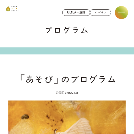
ひのたまULTLAプログラム
ULTLAへ登録
ログイン
プログラム
「あそび」のプログラム
公開日：2025.7.31
お名前：長内義文
お名前：太田陽子
お名前：カカオ
お名前：フクマリ
お名前：四十物 治勲
お名前：神津瑛子
お名前：逸見 健斗
肩書き（必殺技）：料理人
肩書き（必殺技）：あ
お名前：長田 誠一
肩書き（必殺技）：パーカッショニスト
肩書き（必殺技）：パーカッショニスト
肩書き（必殺技）：料理長
肩書き（必殺技）：演劇とアートをあそぶ
肩書き（必殺技）：日本一長いSUP70kmレース 2位
ULTLAなところ：料理が出来る人
ULTLAなところ：あ
お名前：妹尾浩也
肩書き（必殺技）：養蚕養蚕・カイコぬいぐるみの❴カイ
ULTLAなところ：サンバ、ジャンベ、民族音楽
ULTLAなところ：サンバ、ジャンベ、民族音楽
コちゃんパンチ❵が必殺技だ
ULTLAなところ：美味しい料理を通して、人と人、人と土
お名前：木村 祐大
ULTLAなところ：物語を紡ぐ
お名前：矢田浩明
ULTLAなところ：仕事が遊び、遊びが仕事。
地がつながる物作り
肩書き（必殺技）：グラフィックアート＆ブックデザイン
＆草刈・剪定