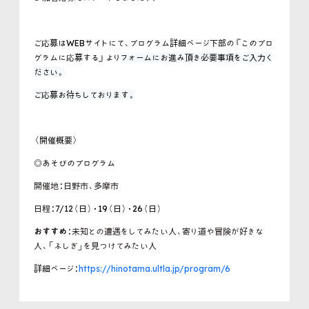
ご応募はWEBサイトにて、プログラム詳細ページ下部の『このプロ
グラムに応募する』より
フォームにお進み頂き必要事項をご入力く
ださい。
ご応募お待ちしております。
〈開催概要〉
◎あそびのプログラム
開催地
：
日野市、多摩市
日程
：
7/12
（日）・19（日）・26（日）
おすすめ
：
未知との遭遇をしてみたい人、寄り道や冒険が好きな
人、「ふしぎ」を見つけてみたい人
詳細ページ：
https://hinotama.ultla.jp/program/6